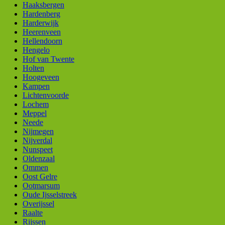
Haaksbergen
Hardenberg
Harderwijk
Heerenveen
Hellendoorn
Hengelo
Hof van Twente
Holten
Hoogeveen
Kampen
Lichtenvoorde
Lochem
Meppel
Neede
Nijmegen
Nijverdal
Nunspeet
Oldenzaal
Ommen
Oost Gelre
Ootmarsum
Oude Ijsselstreek
Overijssel
Raalte
Rijssen