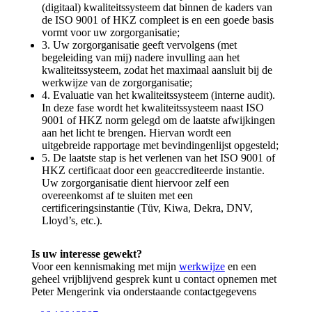
(digitaal) kwaliteitssysteem dat binnen de kaders van
de ISO 9001 of HKZ compleet is en een goede basis
vormt voor uw zorgorganisatie;
3. Uw zorgorganisatie geeft vervolgens (met
begeleiding van mij) nadere invulling aan het
kwaliteitssysteem, zodat het maximaal aansluit bij de
werkwijze van de zorgorganisatie;
4. Evaluatie van het kwaliteitssysteem (interne audit).
In deze fase wordt het kwaliteitssysteem naast ISO
9001 of HKZ norm gelegd om de laatste afwijkingen
aan het licht te brengen. Hiervan wordt een
uitgebreide rapportage met bevindingenlijst opgesteld;
5. De laatste stap is het verlenen van het ISO 9001 of
HKZ certificaat door een geaccrediteerde instantie.
Uw zorgorganisatie dient hiervoor zelf een
overeenkomst af te sluiten met een
certificeringsinstantie (Tüv, Kiwa, Dekra, DNV,
Lloyd’s, etc.).
Is uw interesse gewekt?
Voor een kennismaking met mijn
werkwijze
en een
geheel vrijblijvend gesprek kunt u contact opnemen met
Peter Mengerink via onderstaande contactgegevens