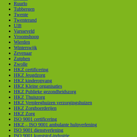
Ruurlo
Tubbergen
Twente
Twenterand
Ulft
Varsseveld
Vroomshoop
Wierden
Winterswijk
Zevenaar
Zutphen
Zwolle
HKZ certificering
HKZ Jeugdzorg
HKZ kinderopvang
HKZ Kleine organisaties
HKZ Publieke gezondheidszorg
HKZ Thuiszorg
HKZ Verpleeghuizen verzorgingshuizen
HKZ Zorgboerderijen
HKZ Zorg
ISO 9001 certificering
HKZ – ISO 9001 ambulante hulpverlening
ISO 9001 dienstverlening
ISO 9001 kunststof-industrie