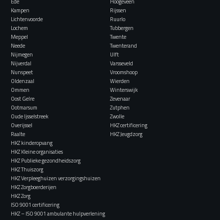
Ede
Hoogeveen
Kampen
Rijssen
Lichtenvoorde
Ruurlo
Lochem
Tubbergen
Meppel
Twente
Neede
Twenterand
Nijmegen
Ulft
Nijverdal
Varsseveld
Nunspeet
Vroomshoop
Oldenzaal
Wierden
Ommen
Winterswijk
Oost Gelre
Zevenaar
Ootmarsum
Zutphen
Oude Ijsselstreek
Zwolle
Overijssel
HKZ certificering
Raalte
HKZ Jeugdzorg
HKZ kinderopvang
HKZ Kleine organisaties
HKZ Publieke gezondheidszorg
HKZ Thuiszorg
HKZ Verpleeghuizen verzorgingshuizen
HKZ Zorgboerderijen
HKZ Zorg
ISO 9001 certificering
HKZ – ISO 9001 ambulante hulpverlening