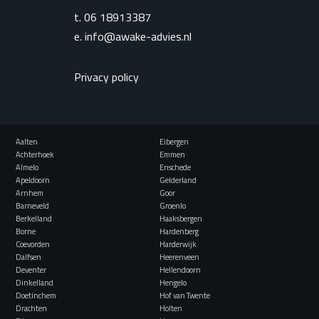
t.
06 18913387
e.
info@awake-advies.nl
Privacy policy
Aalten
Eibergen
Achterhoek
Emmen
Almelo
Enschede
Apeldoorn
Gelderland
Arnhem
Goor
Barneveld
Groenlo
Berkelland
Haaksbergen
Borne
Hardenberg
Coevorden
Harderwijk
Dalfsen
Heerenveen
Deventer
Hellendoorn
Dinkelland
Hengelo
Doetinchem
Hof van Twente
Drachten
Holten