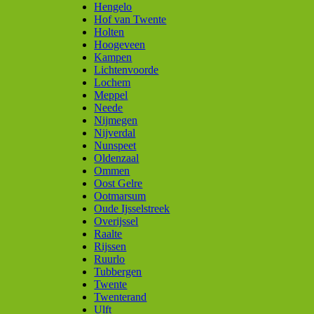
Hengelo
Hof van Twente
Holten
Hoogeveen
Kampen
Lichtenvoorde
Lochem
Meppel
Neede
Nijmegen
Nijverdal
Nunspeet
Oldenzaal
Ommen
Oost Gelre
Ootmarsum
Oude Ijsselstreek
Overijssel
Raalte
Rijssen
Ruurlo
Tubbergen
Twente
Twenterand
Ulft