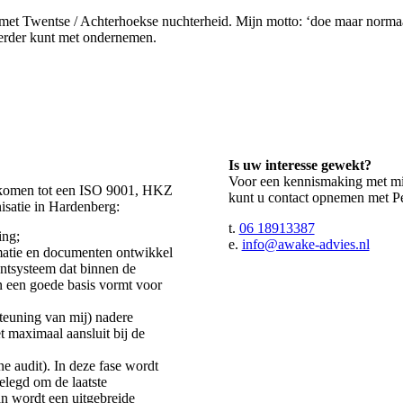
 met Twentse / Achterhoekse nuchterheid. Mijn motto: ‘doe maar normaa
verder kunt met ondernemen.
Is uw interesse gewekt?
Voor een kennismaking met m
te komen tot een ISO 9001, HKZ
kunt u contact opnemen met P
satie in Hardenberg:
t.
06 18913387
ing;
e.
info@awake-advies.nl
matie en documenten ontwikkel
ntsysteem dat binnen de
 een goede basis vormt voor
teuning van mij) nadere
 maximaal aansluit bij de
e audit). In deze fase wordt
legd om de laatste
an wordt een uitgebreide