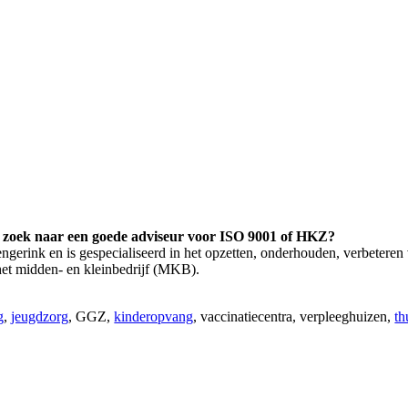
p zoek naar een goede adviseur voor ISO 9001 of HKZ?
gerink en is gespecialiseerd in het opzetten, onderhouden, verbeteren 
t midden- en kleinbedrijf (MKB).
g
,
jeugdzorg
, GGZ,
kinderopvang
, vaccinatiecentra, verpleeghuizen,
th