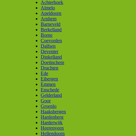
Achterhoek
Almelo
Apeldoorn
Arnhem
Barneveld
Berkelland
Borne
Coevorden
Dalfsen
Deventer
Dinkelland
Doetinchem
Drachten
Ede
Eibergen
Emmen
Enschede
Gelderland
Goor
Groenlo
Haaksbergen
Hardenberg
Harderwijk
Heerenveen
Hellendoorn