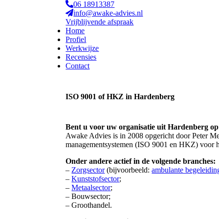
06 18913387
info@awake-advies.nl
Vrijblijvende afspraak
Home
Profiel
Werkwijze
Recensies
Contact
ISO 9001 of HKZ in Hardenberg
Bent u voor uw organisatie uit Hardenberg o
Awake Advies is in 2008 opgericht door Peter Men
managementsystemen (ISO 9001 en HKZ) voor he
Onder andere actief in de volgende branches:
–
Zorgsector
(bijvoorbeeld:
ambulante begeleidin
–
Kunststofsector
;
–
Metaalsector
;
– Bouwsector;
– Groothandel.