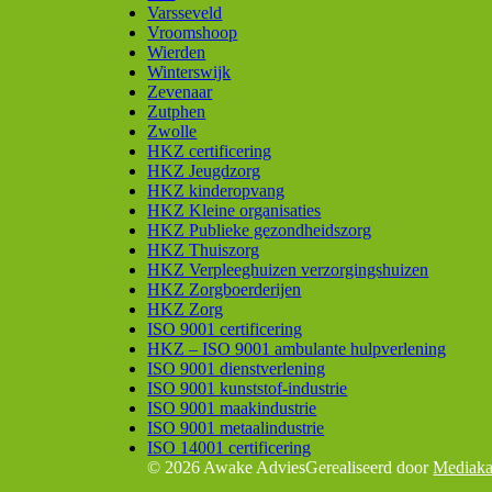
Varsseveld
Vroomshoop
Wierden
Winterswijk
Zevenaar
Zutphen
Zwolle
HKZ certificering
HKZ Jeugdzorg
HKZ kinderopvang
HKZ Kleine organisaties
HKZ Publieke gezondheidszorg
HKZ Thuiszorg
HKZ Verpleeghuizen verzorgingshuizen
HKZ Zorgboerderijen
HKZ Zorg
ISO 9001 certificering
HKZ – ISO 9001 ambulante hulpverlening
ISO 9001 dienstverlening
ISO 9001 kunststof-industrie
ISO 9001 maakindustrie
ISO 9001 metaalindustrie
ISO 14001 certificering
© 2026 Awake Advies
Gerealiseerd door
Mediaka