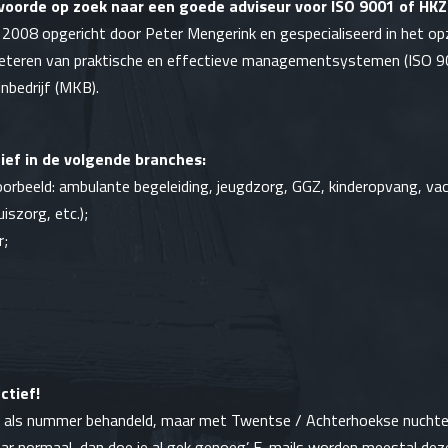
nvoorde op zoek naar een goede adviseur voor ISO 9001 of HKZ
 2008 opgericht door Peter Mengerink en gespecialiseerd in het op
eteren van praktische en effectieve managementsystemen (ISO 9
nbedrijf (MKB).
ief in de volgende branches:
oorbeeld:
ambulante begeleiding
,
jeugdzorg
, GGZ,
kinderopvang
, va
uiszorg
, etc.);
r
;
ctief!
iet als nummer behandeld, maar met Twentse / Achterhoekse nuchte
aar normaal, dan doe je al gek genoeg’. E-mails worden meestal dez