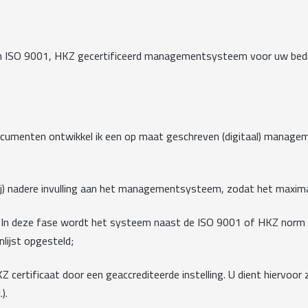
en ISO 9001, HKZ gecertificeerd managementsysteem voor uw bedri
ocumenten ontwikkel ik een op maat geschreven (digitaal) manag
j) nadere invulling aan het managementsysteem, zodat het maximaal
 In deze fase wordt het systeem naast de ISO 9001 of HKZ norm ge
lijst opgesteld;
Z certificaat door een geaccrediteerde instelling. U dient hiervoo
).