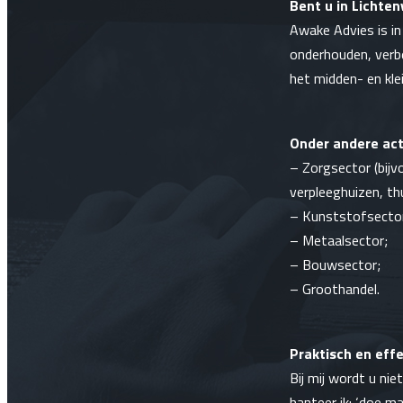
Bent u in Lichte
Awake Advies is in
onderhouden, verb
het midden- en klei
Onder andere act
–
Zorgsector
(bijv
verpleeghuizen,
th
–
Kunststofsecto
–
Metaalsector
;
– Bouwsector;
– Groothandel.
Praktisch en effe
Bij mij wordt u n
hanteer ik: ‘doe m