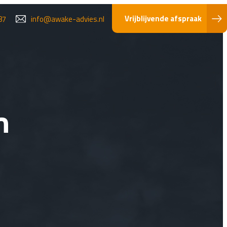
Vrijblijvende afspraak
87
info@awake-advies.nl
n