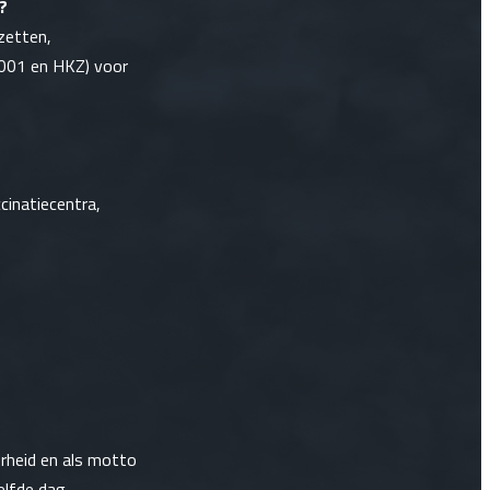
?
zetten,
001 en HKZ) voor
ccinatiecentra,
rheid en als motto
elfde dag