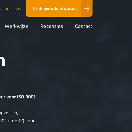
Vrijblijvende afspraak
-advies.nl
Werkwijze
Recensies
Contact
n
ur voor ISO 9001
 opzetten,
001 en HKZ) voor