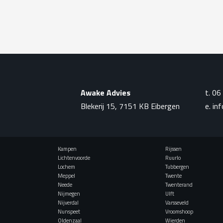
Awake Advies
t.
06
Blekerij 15, 7151 KB Eibergen
e.
in
Kampen
Rijssen
Lichtenvoorde
Ruurlo
Lochem
Tubbergen
Meppel
Twente
Neede
Twenterand
Nijmegen
Ulft
Nijverdal
Varsseveld
Nunspeet
Vroomshoop
Oldenzaal
Wierden