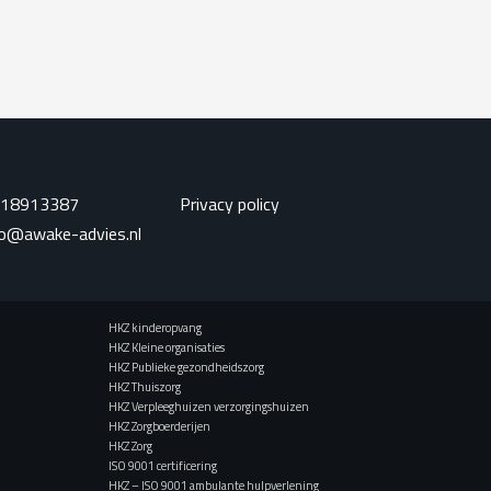
 18913387
Privacy policy
fo@awake-advies.nl
HKZ kinderopvang
HKZ Kleine organisaties
HKZ Publieke gezondheidszorg
HKZ Thuiszorg
HKZ Verpleeghuizen verzorgingshuizen
HKZ Zorgboerderijen
HKZ Zorg
ISO 9001 certificering
HKZ – ISO 9001 ambulante hulpverlening