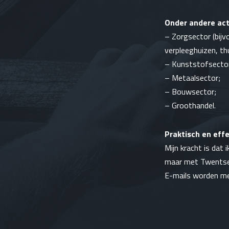
Onder andere act
–
Zorgsector
(bijv
verpleeghuizen,
th
–
Kunststofsecto
–
Metaalsector
;
– Bouwsector;
– Groothandel.
Praktisch en effe
Mijn kracht is dat
maar met Twentse n
E-mails worden me