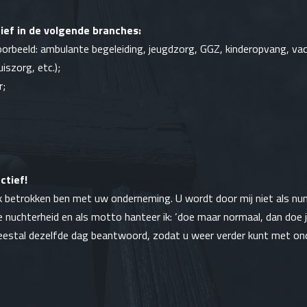
ief in de volgende branches:
oorbeeld:
ambulante begeleiding
,
jeugdzorg
, GGZ,
kinderopvang
, va
uiszorg
, etc.);
r
;
ctief!
 ik betrokken ben met uw onderneming. U wordt door mij niet als n
uchterheid en als motto hanteer ik: ‘doe maar normaal, dan doe je
estal dezelfde dag beantwoord, zodat u weer verder kunt met o