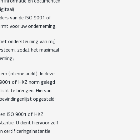
en informatie en documenten
gitaal)
ers van de ISO 9001 of
ormt voor uw onderneming;
met ondersteuning van mij)
ysteem, zodat het maximaal
neming;
m (interne audit). In deze
 9001 of HKZ norm gelegd
icht te brengen. Hiervan
evindingenlijst opgesteld;
n een ISO 9001 of HKZ
tantie. U dient hiervoor zelf
 certificeringsinstantie