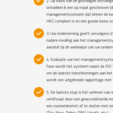
2. Op basis van de gevraagde ontvang
ontwikkel ik een op maat geschreven (di
managementsysteem dat binnen de kad
HKZ compleet is en een goede basis v
3. Uw onderneming geeft vervolgens (
nadere invulling aan het managements
aansluit bij de werkwijze van uw onder
4. Evaluatie van het managementsystee
fase wordt het systeem naast de ISO
om de laatste tekortkomingen aan het l
wordt een uitgebreide rapportage met b
5. De laatste stap is het verlenen va
certificaat door een geaccrediteerde ins
een overeenkomst af te sluiten met een
(Tüv, Kiwa, Dekra, DNV, Lloyd’s, etc.).