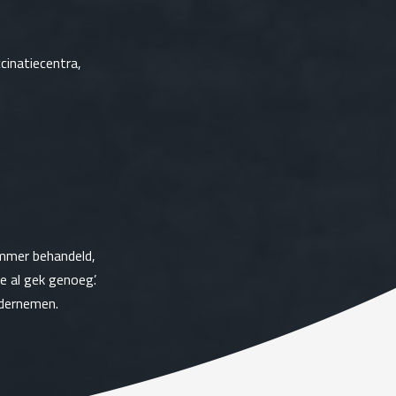
ccinatiecentra,
ummer behandeld,
 al gek genoeg’.
ndernemen.