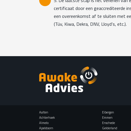
5. De laatste stap is het verlenen va
certificaat door een geaccrediteerde ins
een overeenkomst af te sluiten met een
(Tüv, Kiwa, Dekra, DNV, Lloyd’s, etc.).
Aalten
Eibergen
Achterhoek
Emmen
Almelo
Enschede
Apeldoorn
Gelderland