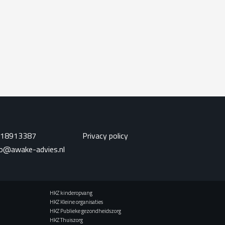
 18913387
Privacy policy
fo@awake-advies.nl
HKZ kinderopvang
HKZ Kleine organisaties
HKZ Publieke gezondheidszorg
HKZ Thuiszorg