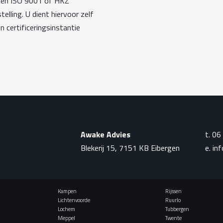
n een ISO 9001 of HKZ
telling. U dient hiervoor zelf
 certificeringsinstantie
Awake Advies
t.
06
Blekerij 15, 7151 KB Eibergen
e.
in
Kampen
Rijssen
Lichtenvoorde
Ruurlo
Lochem
Tubbergen
Meppel
Twente