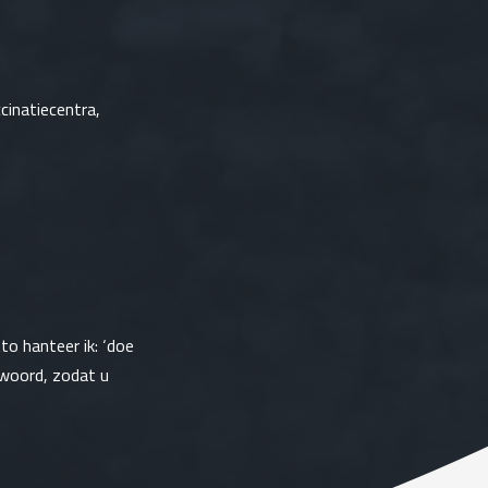
ccinatiecentra,
o hanteer ik: ‘doe
twoord, zodat u