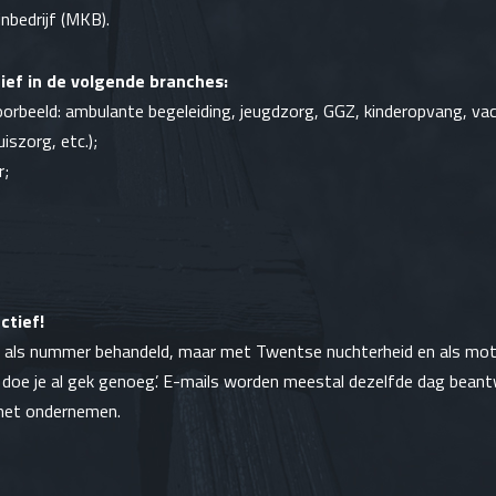
nbedrijf (MKB).
ief in de volgende branches:
oorbeeld:
ambulante begeleiding
,
jeugdzorg
, GGZ,
kinderopvang
, va
uiszorg
, etc.);
r
;
ctief!
et als nummer behandeld, maar met Twentse nuchterheid en als mott
 doe je al gek genoeg’. E-mails worden meestal dezelfde dag bean
met ondernemen.