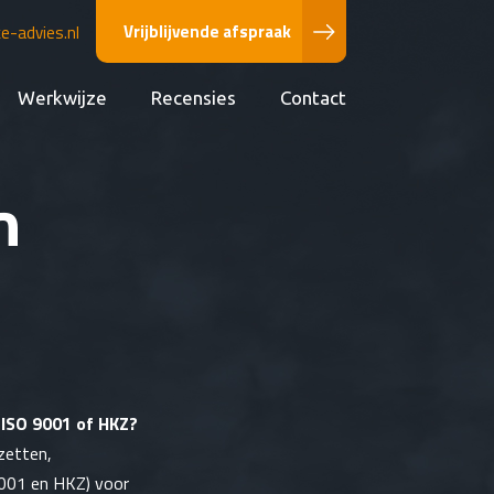
Vrijblijvende afspraak
-advies.nl
Werkwijze
Recensies
Contact
n
r ISO 9001 of HKZ?
zetten,
001 en HKZ) voor