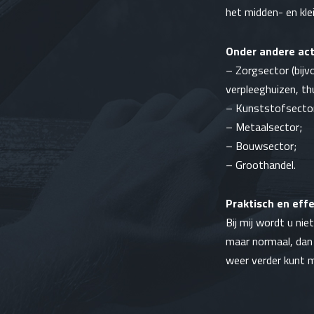
het midden- en klei
Onder andere act
–
Zorgsector
(bijv
verpleeghuizen,
th
–
Kunststofsecto
–
Metaalsector
;
– Bouwsector;
– Groothandel.
Praktisch en effe
Bij mij wordt u ni
maar normaal, dan
weer verder kunt 