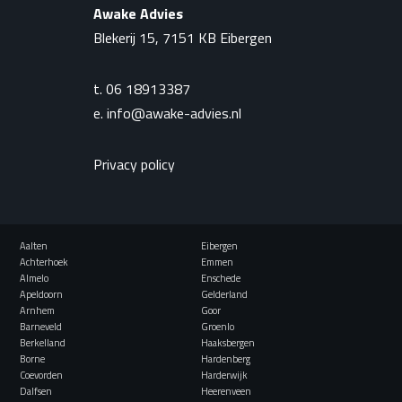
Awake Advies
Blekerij 15, 7151 KB Eibergen
t.
06 18913387
e.
info@awake-advies.nl
Privacy policy
Aalten
Eibergen
Achterhoek
Emmen
Almelo
Enschede
Apeldoorn
Gelderland
Arnhem
Goor
Barneveld
Groenlo
Berkelland
Haaksbergen
Borne
Hardenberg
Coevorden
Harderwijk
Dalfsen
Heerenveen