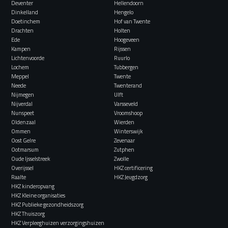
Deventer
Hellendoorn
Dinkelland
Hengelo
Doetinchem
Hof van Twente
Drachten
Holten
Ede
Hoogeveen
Kampen
Rijssen
Lichtenvoorde
Ruurlo
Lochem
Tubbergen
Meppel
Twente
Neede
Twenterand
Nijmegen
Ulft
Nijverdal
Varsseveld
Nunspeet
Vroomshoop
Oldenzaal
Wierden
Ommen
Winterswijk
Oost Gelre
Zevenaar
Ootmarsum
Zutphen
Oude Ijsselstreek
Zwolle
Overijssel
HKZ certificering
Raalte
HKZ Jeugdzorg
HKZ kinderopvang
HKZ Kleine organisaties
HKZ Publieke gezondheidszorg
HKZ Thuiszorg
HKZ Verpleeghuizen verzorgingshuizen