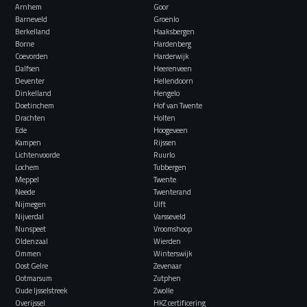
Arnhem
Goor
Barneveld
Groenlo
Berkelland
Haaksbergen
Borne
Hardenberg
Coevorden
Harderwijk
Dalfsen
Heerenveen
Deventer
Hellendoorn
Dinkelland
Hengelo
Doetinchem
Hof van Twente
Drachten
Holten
Ede
Hoogeveen
Kampen
Rijssen
Lichtenvoorde
Ruurlo
Lochem
Tubbergen
Meppel
Twente
Neede
Twenterand
Nijmegen
Ulft
Nijverdal
Varsseveld
Nunspeet
Vroomshoop
Oldenzaal
Wierden
Ommen
Winterswijk
Oost Gelre
Zevenaar
Ootmarsum
Zutphen
Oude Ijsselstreek
Zwolle
Overijssel
HKZ certificering