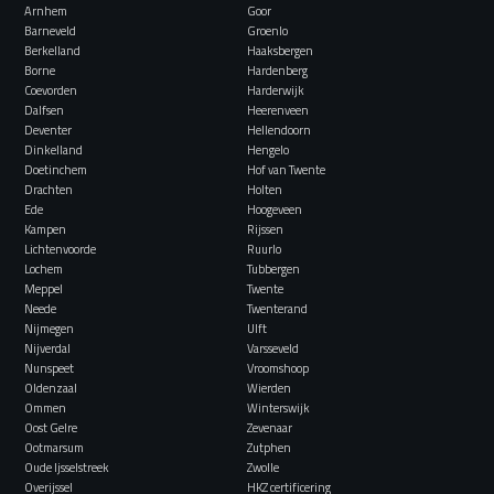
Arnhem
Goor
Barneveld
Groenlo
Berkelland
Haaksbergen
Borne
Hardenberg
Coevorden
Harderwijk
Dalfsen
Heerenveen
Deventer
Hellendoorn
Dinkelland
Hengelo
Doetinchem
Hof van Twente
Drachten
Holten
Ede
Hoogeveen
Kampen
Rijssen
Lichtenvoorde
Ruurlo
Lochem
Tubbergen
Meppel
Twente
Neede
Twenterand
Nijmegen
Ulft
Nijverdal
Varsseveld
Nunspeet
Vroomshoop
Oldenzaal
Wierden
Ommen
Winterswijk
Oost Gelre
Zevenaar
Ootmarsum
Zutphen
Oude Ijsselstreek
Zwolle
Overijssel
HKZ certificering